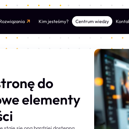
Rozwiązania
Kim jesteśmy?
Konta
tronę do
owe elementy
ści
 staje się ona bardziej dostępna,