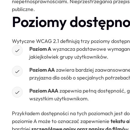
niepełnosprawnościami. Nieprzestrzegania przepis
publiczne​.
Poziomy dostępno
Wytyczne WCAG 2.1 definiują trzy poziomy dostępn
Poziom A
wyznacza podstawowe wymagania d
jakiejkolwiek grupy użytkowników.
Poziom AA
zawiera bardziej zaawansowane kr
przyjazna dla osób o specjalnych potrzebac
Poziom AAA
zapewnia pełną dostępność, g
wszystkim użytkownikom.
Przykładem dostępności na tych poziomach jest do
poziomie A może to oznaczać zapewnienie
tekstu 
bardziej
szczegółowe opisy oraz napisy do filmó
w