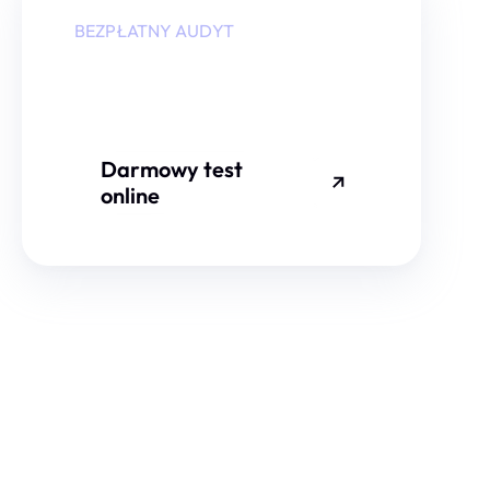
BEZPŁATNY AUDYT
Czy Twoja strona
jest dobrze
zabezpieczona?
Darmowy test
online