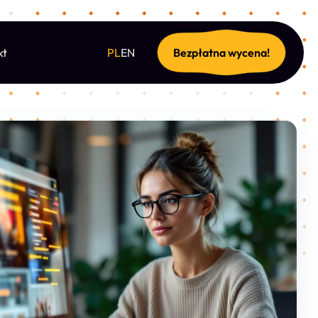
kt
PL
EN
Bezpłatna wycena!