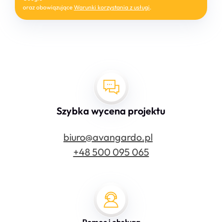
tej stronie
.
oraz obowiązujące
Warunki korzystania z usługi
.
Szybka wycena projektu
biuro@avangardo.pl
+48 500 095 065
Pomoc i obsługa