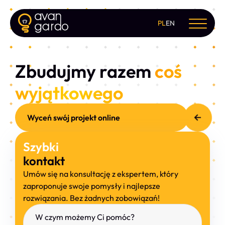
PL
EN
Zbudujmy razem
coś
wyjątkowego
Wyceń swój projekt online
Szybki
kontakt
Umów się na konsultację z ekspertem, który
zaproponuje swoje pomysły i najlepsze
rozwiązania. Bez żadnych zobowiązań!
Please leave this field empty.
W czym możemy Ci pomóc?