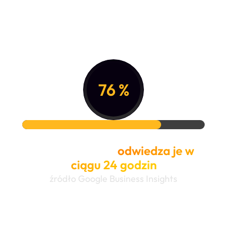
76
%
osób, które szukają lokalnych
firm w Google,
odwiedza je w
ciągu 24 godzin
źródło Google Business Insights