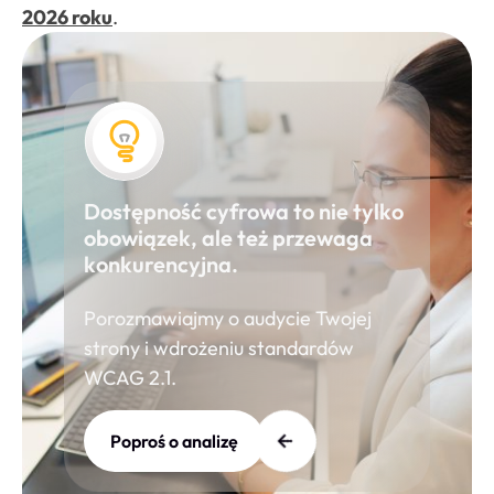
2026 roku
.
Dostępność cyfrowa to nie tylko
obowiązek, ale też przewaga
konkurencyjna.
Porozmawiajmy o audycie Twojej
strony i wdrożeniu standardów
WCAG 2.1.
Poproś o analizę