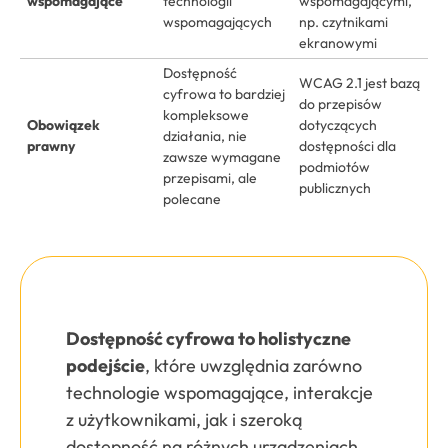
wspomagające
technologii
wspomagającymi,
wspomagających
np. czytnikami
ekranowymi
Dostępność
WCAG 2.1 jest bazą
cyfrowa to bardziej
do przepisów
kompleksowe
Obowiązek
dotyczących
działania, nie
prawny
dostępności dla
zawsze wymagane
podmiotów
przepisami, ale
publicznych
polecane
Dostępność cyfrowa to holistyczne
podejście
, które uwzględnia zarówno
technologie wspomagające, interakcje
z użytkownikami, jak i szeroką
dostępność na różnych urządzeniach.