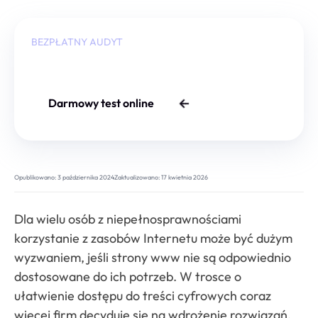
BEZPŁATNY AUDYT
Czy Twoja strona jest dobrze
zabezpieczona?
Darmowy test online
Opublikowano:
3 października 2024
Zaktualizowano:
17 kwietnia 2026
Dla wielu osób z niepełnosprawnościami
korzystanie z zasobów Internetu może być dużym
wyzwaniem, jeśli strony www nie są odpowiednio
dostosowane do ich potrzeb. W trosce o
ułatwienie dostępu do treści cyfrowych coraz
więcej firm decyduje się na wdrożenie rozwiązań,