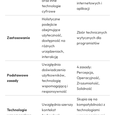
oraz inne
internetowych i
technologie
aplikacji
cyfrowe
Holistyczne
podejście
obejmujące
Zbiór technicznych
użyteczność,
Zastosowanie
wytycznych dla
dostępność na
programistów
różnych
urządzeniach,
interakcję
Uwzględnia
4 zasady:
doświadczenia
Percepcja,
Podstawowe
użytkowników,
Operacyjność,
zasady
technologię
Zrozumiałość,
wspomagającą i
Solidność
responsywność
Skupia się na
Uwzględnia szerszy
kompatybilności z
Technologie
kontekst
technologiami