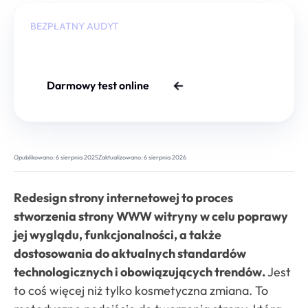
BEZPŁATNY AUDYT
Czy Twoja strona jest dobrze
zabezpieczona?
Darmowy test online
Opublikowano:
6 sierpnia 2025
Zaktualizowano:
6 sierpnia 2026
Redesign strony internetowej to proces
stworzenia strony WWW witryny w celu poprawy
jej wyglądu, funkcjonalności, a także
dostosowania do aktualnych standardów
technologicznych i obowiązujących trendów.
Jest
to coś więcej niż tylko kosmetyczna zmiana. To