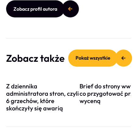
Zobacz profil autora
Zobacz także
Pokaż wszystkie
Czytaj więcej
Czytaj 
Z dziennika
Brief do strony www, 
administratora stron, czyli
co przygotować prz
6 grzechów, które
wyceną
skończyły się awarią