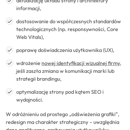
aktualizację układu strony i architektury
informacji,
dostosowanie do współczesnych standardów
technologicznych (np. responsywności, Core
Web Vitals),
poprawę doświadczenia użytkownika (UX),
wdrożenie
nowej identyfikacji wizualnej firmy
,
jeśli zaszła zmiana w komunikacji marki lub
strategii brandingu,
optymalizację strony pod kątem SEO i
wydajności.
W odróżnieniu od prostego „odświeżenia grafiki”,
redesign ma charakter strategiczny – uwzględnia
dane analityczne, zachowania użytkowników,