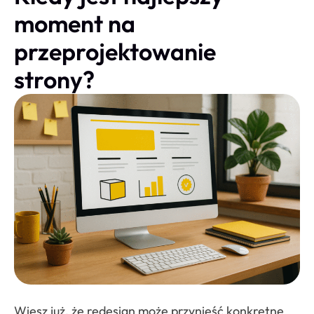
moment na
przeprojektowanie
strony?
Wiesz już, że redesign może przynieść konkretne