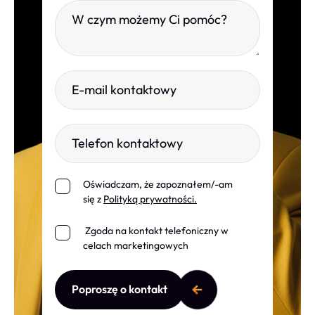
Please leave this field empty.
W czym możemy Ci pomóc?
E-mail kontaktowy
Telefon kontaktowy
Oświadczam, że zapoznałem/-am
się z
Polityką prywatności.
Wyrażam zgodę na przetwarzanie
moich danych osobowych przez
Zgoda na kontakt telefoniczny w
"Avangardo sp. z o.o." w celu i w
celach marketingowych
zakresie niezbędnym do realizacji
Wyrażam zgodę na przetwarzanie
obsługi niniejszego zgłoszenia.
moich danych osobowych przez
Zapoznałem się z treścią informacji
Poproszę o kontakt
"Avangardo sp. z o.o." w celu i w
o sposobie przetwarzania Moich
zakresie niezbędnym do realizacji