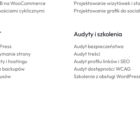
2B na WooCommerce
Projektowanie wizytówek i st
nościami cyklicznymi
Projektowanie grafik do soci
T
Audyty i szkolenia
Press
Audyt bezpieczeństwa
zymanie strony
Audyt treści
ty i hostingu
Audyt profilu linków i SEO
e backupów
Audyt dostępności WCAG
rusów
Szkolenie z obsługi WordPres