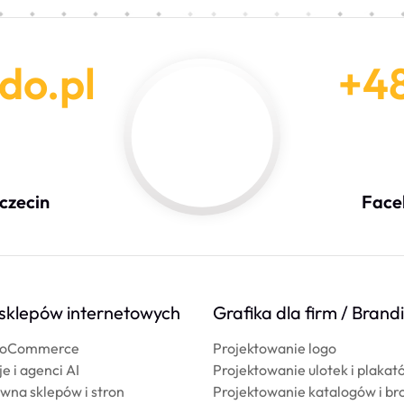
do.pl
+4
zczecin
Face
sklepów internetowych
Grafika dla firm / Brand
WooCommerce
Projektowanie logo
 i agenci AI
Projektowanie ulotek i plakat
wna sklepów i stron
Projektowanie katalogów i br