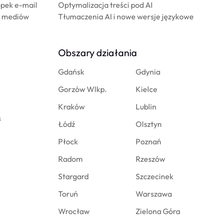
opek e-mail
Optymalizacja treści pod AI
al mediów
Tłumaczenia AI i nowe wersje językowe
Obszary działania
Gdańsk
Gdynia
Gorzów Wlkp.
Kielce
Kraków
Lublin
s
Łódź
Olsztyn
Płock
Poznań
Radom
Rzeszów
Stargard
Szczecinek
Toruń
Warszawa
Wrocław
Zielona Góra