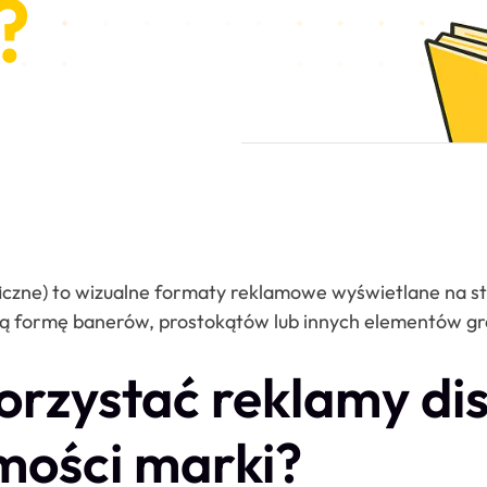
?
iczne) to wizualne formaty reklamowe wyświetlane na st
ą formę banerów, prostokątów lub innych elementów gra
orzystać reklamy di
mości marki?