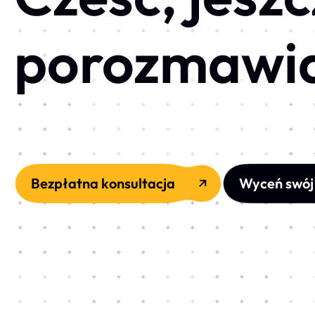
porozmawi
Bezpłatna konsultacja
Wyceń swój 