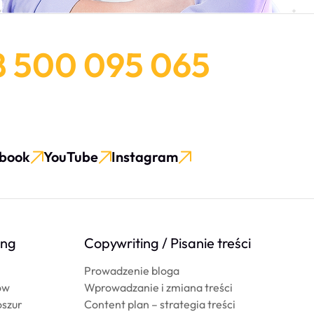
8 500 095 065
book
YouTube
Instagram
ing
Copywriting / Pisanie treści
Prowadzenie bloga
ów
Wprowadzanie i zmiana treści
oszur
Content plan – strategia treści