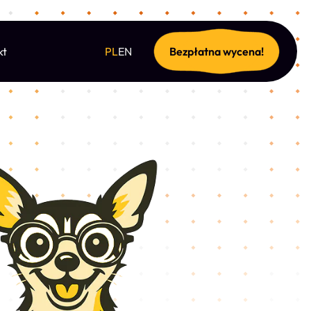
kt
PL
EN
Bezpłatna wycena!