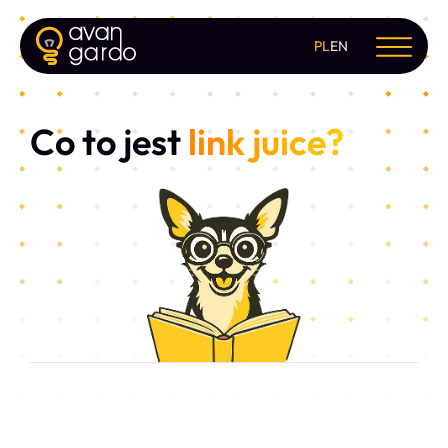
PL
EN
Co to jest
link juice?